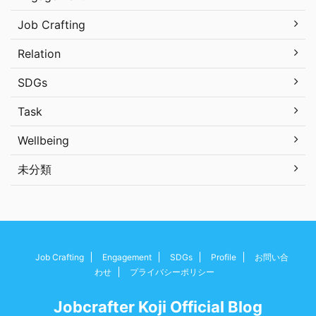
Job Crafting
Relation
SDGs
Task
Wellbeing
未分類
Job Crafting
Engagement
SDGs
Profile
お問い合
わせ
プライバシーポリシー
Jobcrafter Koji Official Blog