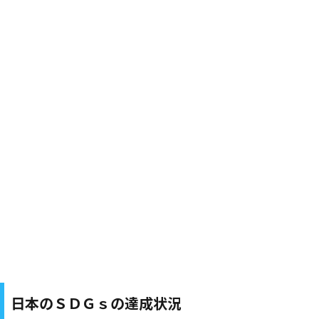
日本のＳＤＧｓの達成状況