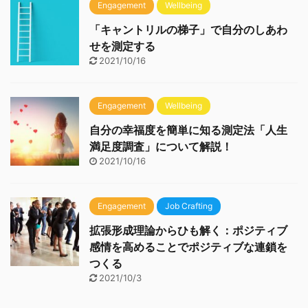
Engagement
Wellbeing
「キャントリルの梯子」で自分のしあわ
せを測定する
2021/10/16
Engagement
Wellbeing
自分の幸福度を簡単に知る測定法「人生
満足度調査」について解説！
2021/10/16
Engagement
Job Crafting
拡張形成理論からひも解く：ポジティブ
感情を高めることでポジティブな連鎖を
つくる
2021/10/3