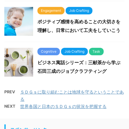
Engagement
Job Crafting
ポジティブ感情を高めることの大切さを
理解し、日常において工夫をしていこう
Cognitive
Job Crafting
Task
ビジネス寓話シリーズ：三献茶から学ぶ
石田三成のジョブクラフティング
PREV
ＳＤＧｓに取り組むことは地球を守るということであ
る
NEXT
世界各国と日本のＳＤＧｓの状況を把握する