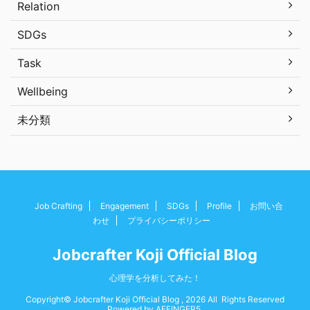
Relation
SDGs
Task
Wellbeing
未分類
Job Crafting
Engagement
SDGs
Profile
お問い合
わせ
プライバシーポリシー
Jobcrafter Koji Official Blog
心理学を分析してみた！
Copyright© Jobcrafter Koji Official Blog , 2026 All Rights Reserved
Powered by
AFFINGER5
.