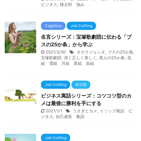
ビジネス
,
桃太郎 強み
Cognitive
Job Crafting
名言シリーズ：宝塚歌劇団に伝わる「ブ
スの25か条」から学ぶ
2021/3/30
タカラジェンヌ
,
ブスの25か条
,
宝塚歌劇団
,
清く正しく美しく
,
美人の25か条
,
花
組 雪組 月組 星組 宙組
Job Crafting
未分類
ビジネス寓話シリーズ：コツコツ型のカ
メは最後に勝利を手にする
2021/1/1
うさぎとカメ
,
イソップ寓話 ビ
ジネス
,
自己成長 教訓
Job Crafting