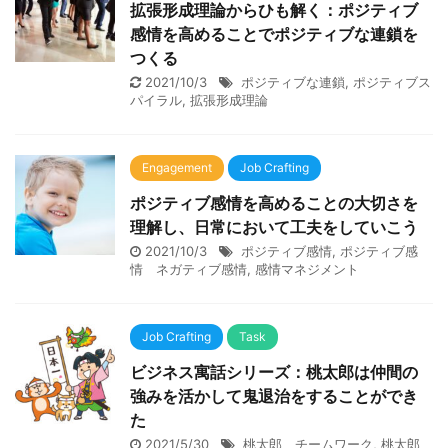
拡張形成理論からひも解く：ポジティブ
感情を高めることでポジティブな連鎖を
つくる
2021/10/3
ポジティブな連鎖
,
ポジティブス
パイラル
,
拡張形成理論
Engagement
Job Crafting
ポジティブ感情を高めることの大切さを
理解し、日常において工夫をしていこう
2021/10/3
ポジティブ感情
,
ポジティブ感
情 ネガティブ感情
,
感情マネジメント
Job Crafting
Task
ビジネス寓話シリーズ：桃太郎は仲間の
強みを活かして鬼退治をすることができ
た
2021/5/30
桃太郎 チームワーク
,
桃太郎