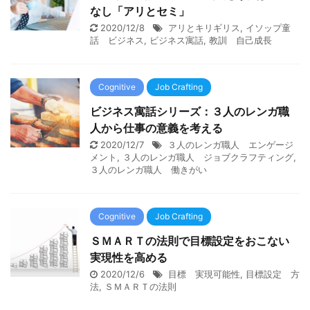
なし「アリとセミ」
2020/12/8
アリとキリギリス
,
イソップ童
話 ビジネス
,
ビジネス寓話
,
教訓 自己成長
Cognitive
Job Crafting
ビジネス寓話シリーズ：３人のレンガ職
人から仕事の意義を考える
2020/12/7
３人のレンガ職人 エンゲージ
メント
,
３人のレンガ職人 ジョブクラフティング
,
３人のレンガ職人 働きがい
Cognitive
Job Crafting
ＳＭＡＲＴの法則で目標設定をおこない
実現性を高める
2020/12/6
目標 実現可能性
,
目標設定 方
法
,
ＳＭＡＲＴの法則