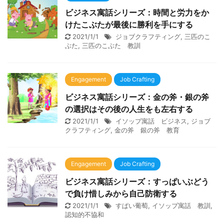
ビジネス寓話シリーズ：時間と労力をか
けたこぶたが最後に勝利を手にする
2021/1/1
ジョブクラフティング
,
三匹のこ
ぶた
,
三匹のこぶた 教訓
Engagement
Job Crafting
ビジネス寓話シリーズ：金の斧・銀の斧
の選択はその後の人生をも左右する
2021/1/1
イソップ寓話 ビジネス
,
ジョブ
クラフティング
,
金の斧 銀の斧 教育
Engagement
Job Crafting
ビジネス寓話シリーズ：すっぱいぶどう
で負け惜しみから自己防衛する
2021/1/1
すぱい葡萄
,
イソップ寓話 教訓
,
認知的不協和