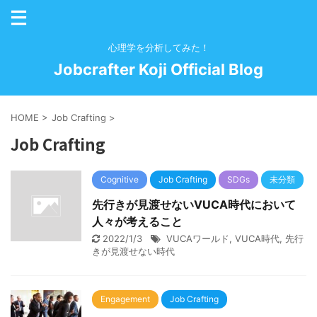
心理学を分析してみた！
Jobcrafter Koji Official Blog
HOME
>
Job Crafting
>
Job Crafting
Cognitive
Job Crafting
SDGs
未分類
先行きが見渡せないVUCA時代において
人々が考えること
2022/1/3
VUCAワールド
,
VUCA時代
,
先行
きが見渡せない時代
Engagement
Job Crafting