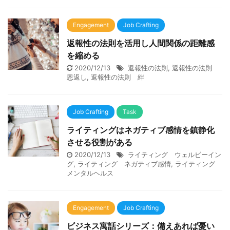
Engagement
Job Crafting
返報性の法則を活用し人間関係の距離感
を縮める
2020/12/13
返報性の法則
,
返報性の法則
恩返し
,
返報性の法則 絆
Job Crafting
Task
ライティングはネガティブ感情を鎮静化
させる役割がある
2020/12/13
ライティング ウェルビーイン
グ
,
ライティング ネガティブ感情
,
ライティング
メンタルヘルス
Engagement
Job Crafting
ビジネス寓話シリーズ：備えあれば憂い