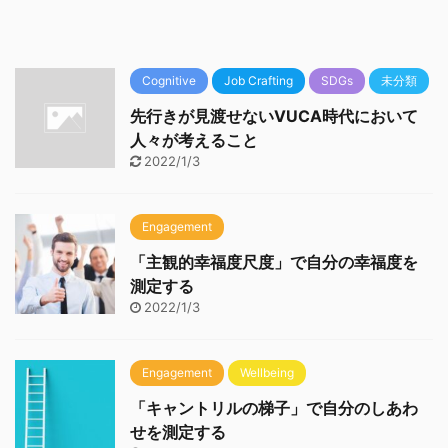
Cognitive
Job Crafting
SDGs
未分類
先行きが見渡せないVUCA時代において
人々が考えること
2022/1/3
Engagement
「主観的幸福度尺度」で自分の幸福度を
測定する
2022/1/3
Engagement
Wellbeing
「キャントリルの梯子」で自分のしあわ
せを測定する