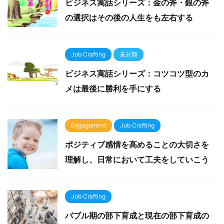
ビジネス寓話シリーズ：金の斧・銀の斧
の選択はその後の人生をも左右する
Job Crafting
未分類
ビジネス寓話シリーズ：コツコツ型のカ
メは最後に勝利を手にする
Engagement
Job Crafting
ポジティブ感情を高めることの大切さを
理解し、日常において工夫をしていこう
Job Crafting
バブル期の部下育成と現在の部下育成の