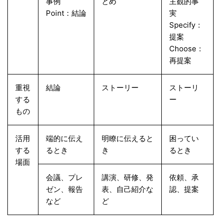
事例
とめ
主観的事
Point：結論
実
Specify：
提案
Choose：
再提案
重視
結論
ストーリー
ストーリ
する
ー
もの
活用
端的に伝え
明瞭に伝えると
困ってい
する
るとき
き
るとき
場面
会議、プレ
講演、研修、発
依頼、承
ゼン、報告
表、自己紹介な
認、提案
など
ど